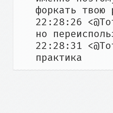
форкать твою р
22:28:26 <@To
но переисполь
22:28:31 <@To
практика