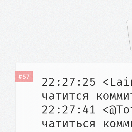
#57
22:27:25 <Lai
чатится коммит
22:27:41 <@To
чатиться комми