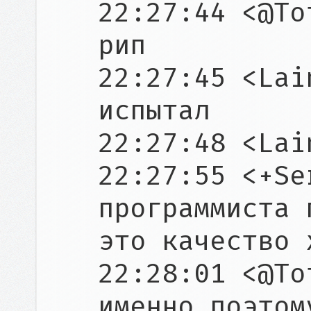
22:27:44 <@To
рип

22:27:45 <Lai
испытал

22:27:48 <Lai
22:27:55 <+Se
программиста 
это качество 
22:28:01 <@To
именно поэтом