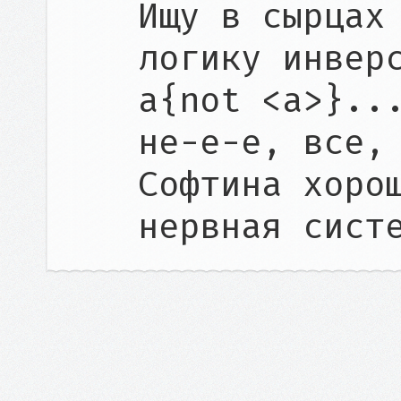
Ищу в сырцах 
логику инвер
a{not <a>}...
не-е-е, все, 
Софтина хорош
нервная сист