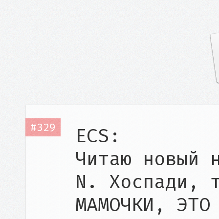
#329
ECS:

Читаю новый н
N. Хоспади, т
МАМОЧКИ, ЭТО 