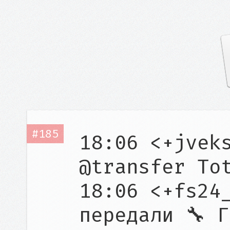
#185
18:06 <+jveks
@transfer Tot
18:06 <+fs24_
передали 🔧 Г