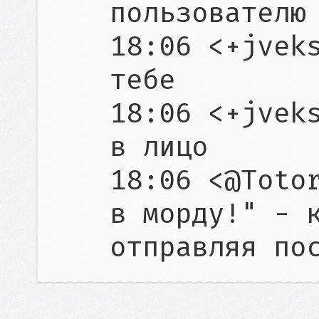
пользователю 
18:06 <+jveks
тебе

18:06 <+jveks
в лицо

18:06 <@Totor
в морду!" - к
отправляя по